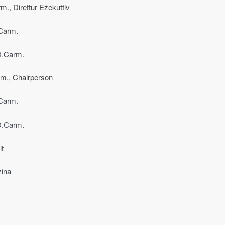
m., Direttur Eżekuttiv
.Carm.
 O.Carm.
m., Chairperson
.Carm.
 O.Carm.
t
zina