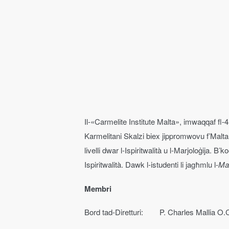
Il-«Carmelite Institute Malta», imwaqqaf fl-4 
Karmelitani Skalzi biex jippromwovu f’Malta l-is
livelli dwar l-Ispiritwalità u l-Marjoloġija. B
Ispiritwalità. Dawk l-istudenti li jagħmlu l-
Ma
Membri
Bord tad-Diretturi: P. Charles Mallia O.C