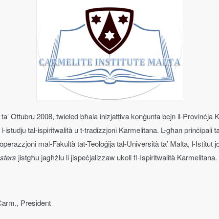
ta’ Ottubru 2008, twieled bħala inizjattiva konġunta bejn il-Provinċja Ka
tudju tal-ispiritwalità u t-tradizzjoni Karmelitana. L-għan prinċipali tal-I
’kooperazzjoni mal-Fakultà tat-Teoloġija tal-Università ta’ Malta, l-Istitut
sters
jistgħu jagħżlu li jispeċjalizzaw ukoll fl-Ispiritwalità Karmelitana.
arm., President