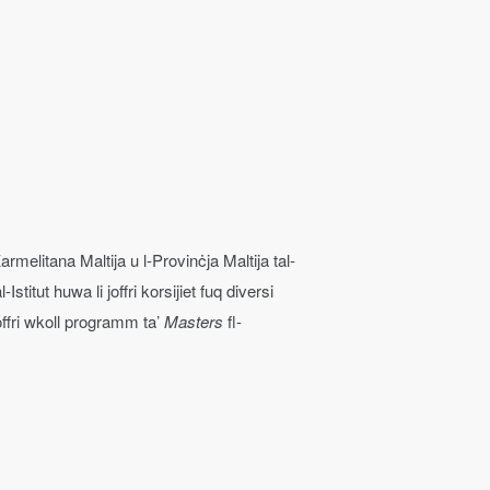
rmelitana Maltija u l-Provinċja Maltija tal-
stitut huwa li joffri korsijiet fuq diversi
 joffri wkoll programm ta’
Masters
fl-