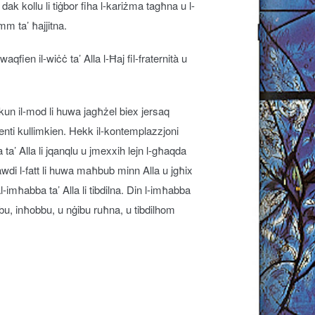
’ dak kollu li tiġbor fiha l-kariżma tagħna u l-
m ta’ ħajjitna.
waqfien il-wiċċ ta’ Alla l-Ħaj fil-fraternità u
’ikun il-mod li huwa jagħżel biex jersaq
eżenti kullimkien. Hekk il-kontemplazzjoni
a ta’ Alla li jqanqlu u jmexxih lejn l-għaqda
gawdi l-fatt li huwa maħbub minn Alla u jgħix
-imħabba ta’ Alla li tibdilna. Din l-imħabba
ħsbu, inħobbu, u nġibu ruħna, u tibdilhom