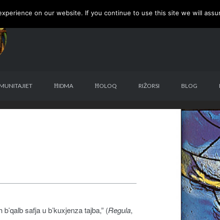
perience on our website. If you continue to use this site we will assu
MUNITAJIET
ĦIDMA
ĦOLOQ
RIŻORSI
BLOG
b’qalb safja u b’kuxjenza tajba,” (
Regula
,