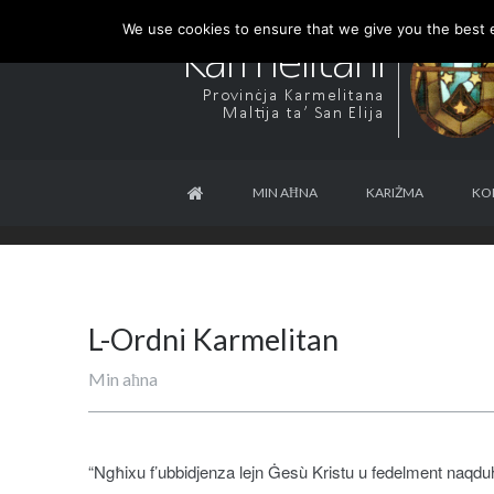
We use cookies to ensure that we give you the best ex
MIN AĦNA
KARIŻMA
KO
L-Ordni Karmelitan
Min aħna
“Ngħixu f’ubbidjenza lejn Ġesù Kristu u fedelment naqduh 