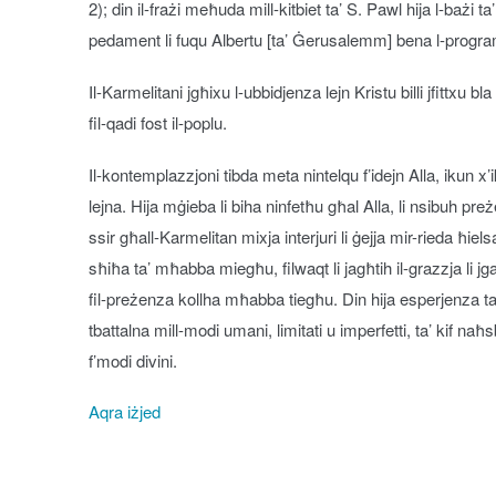
2); din il-frażi meħuda mill-kitbiet ta’ S. Pawl hija l-bażi ta
pedament li fuqu Albertu [ta’ Ġerusalemm] bena l-program
Il-Karmelitani jgħixu l-ubbidjenza lejn Kristu billi jfittxu bla 
fil-qadi fost il-poplu.
Il-kontemplazzjoni tibda meta nintelqu f’idejn Alla, ikun x
lejna. Hija mġieba li biha ninfetħu għal Alla, li nsibuh pr
ssir għall-Karmelitan mixja interjuri li ġejja mir-rieda ħiels
sħiħa ta’ mħabba miegħu, filwaqt li jagħtih il-grazzja li j
fil-preżenza kollha mħabba tiegħu. Din hija esperjenza tal
tbattalna mill-modi umani, limitati u imperfetti, ta’ kif na
f’modi divini.
Aqra iżjed