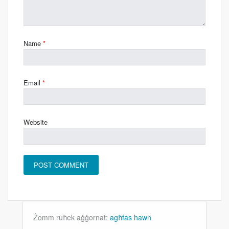
Name
*
Email
*
Website
Żomm ruħek aġġornat:
agħfas hawn