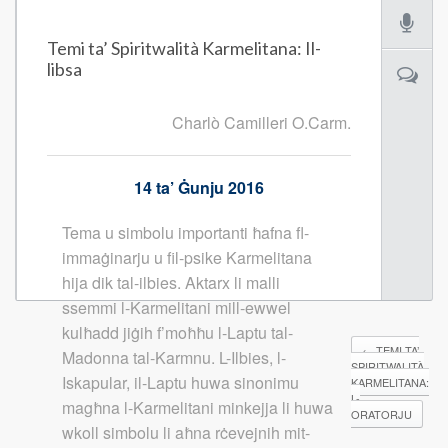
Temi ta’ Spiritwalità Karmelitana: Il-
libsa
Charlò Camilleri O.Carm.
14 ta’ Ġunju 2016
Tema u simbolu importanti ħafna fl-
immaġinarju u fil-psike Karmelitana
hija dik tal-ilbies. Aktarx li malli
ssemmi l-Karmelitani mill-ewwel
kulħadd jiġih f’moħħu l-Laptu tal-
←
TEMI TA’
Madonna tal-Karmnu. L-Ilbies, l-
SPIRITWALITÀ
Iskapular, il-Laptu huwa sinonimu
KARMELITANA:
L-
magħna l-Karmelitani minkejja li huwa
ORATORJU
wkoll simbolu li aħna rċevejnih mit-